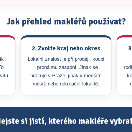
Jak přehled makléřů používat?
2. Zvolte kraj nebo okres
3
k i
Lokální znalost je při prodeji, koupi
To
i pronájmu zásadní. Jinak se
rod
vitu
pracuje v Praze, jinak v menším
ko
městě nebo rekreační lokalitě.
ejste si jistí, kterého makléře vybra