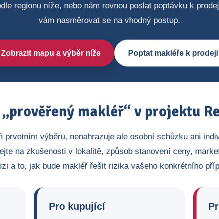
dle regionu níže, nebo nám rovnou poslat poptávku k prode
vám nasměrovat se na vhodný postup.
Zobrazit mapu a výběr níže
Poptat makléře k prodeji
„prověřený makléř“ v projektu Re
ři prvotním výběru, nenahrazuje ale osobní schůzku ani indi
ejte na zkušenosti v lokalitě, způsob stanovení ceny, market
izi a to, jak bude makléř řešit rizika vašeho konkrétního pří
Pro kupující
Pr