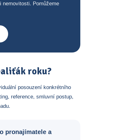
ji nemovitosti. Pomůžeme
aliťák roku?
viduální posouzení konkrétního
ing, reference, smluvní postup,
padu.
o pronajímatele a