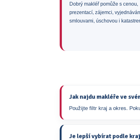
Dobrý makléř pomůže s cenou,
prezentací, zájemci, vyjednává
smlouvami, úschovou i katastre
Jak najdu makléře ve své
Použijte filtr kraj a okres. P
Je lepší vybírat podle kr