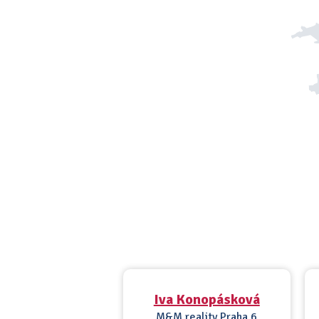
Iva Konopásková
M&M reality Praha 6