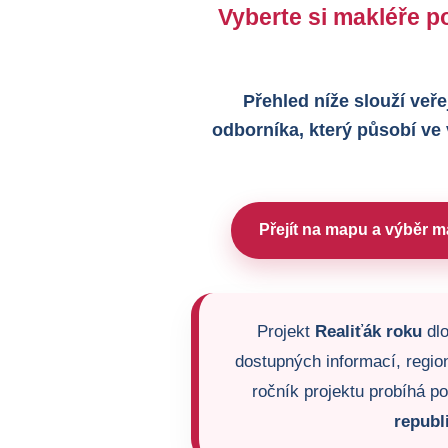
Vyberte si makléře po
Přehled níže slouží veře
odborníka, který působí ve
Přejít na mapu a výběr m
Projekt
Realiťák roku
dlo
dostupných informací, region
ročník projektu probíhá p
republ