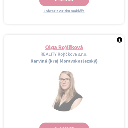
Zobrazit vizitku makléře
Olga Rojíčková
REALITY Rojíčková s.r.o.
Karviná (kraj Moravskoslezský)