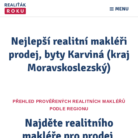
MENU
Nejlepší realitní makléři
prodej, byty Karviná (kraj
Moravskoslezský)
PŘEHLED PROVĚŘENÝCH REALITNÍCH MAKLÉŘŮ
PODLE REGIONU
Najděte realitního
makléře pro prodej,