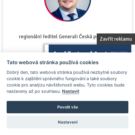
regionální ředitel Generali Česká pojišťovna
Zavřít reklamu
Tato webová stránka používá cookies
Zobrazit vizitku porotce
Dobrý den, tato webová stránka používá nezbytné soubory
cookie k zajištění správného fungování a také soubory
cookie pro analýzu návštěvnosti webu. Tyto cookies bude
nastaveny až po souhlasu.
Nastavit
Ray Prosek
Povolit vše
člen poroty
Nastavení