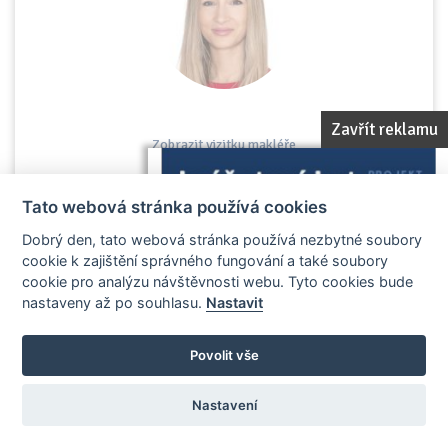
Zavřít reklamu
Zobrazit vizitku makléře
Tato webová stránka používá cookies
Dobrý den, tato webová stránka používá nezbytné soubory
cookie k zajištění správného fungování a také soubory
Mikuláš Hrubý
cookie pro analýzu návštěvnosti webu. Tyto cookies bude
Engel & Völkers
nastaveny až po souhlasu.
Nastavit
Praha 5
Povolit vše
Nastavení