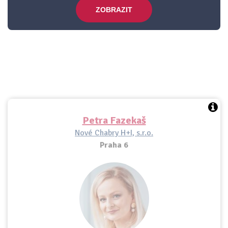
ZOBRAZIT
Petra Fazekaš
Nové Chabry H+I, s.r.o.
Praha 6