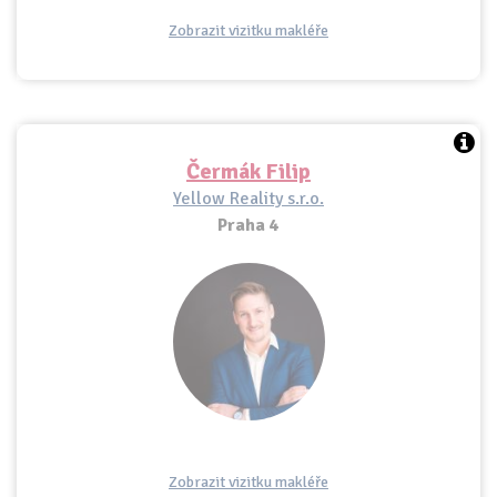
Zobrazit vizitku makléře
Čermák Filip
Yellow Reality s.r.o.
Praha 4
Zobrazit vizitku makléře