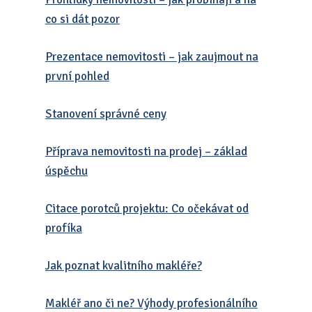
co si dát pozor
Prezentace nemovitosti – jak zaujmout na
první pohled
Stanovení správné ceny
Příprava nemovitosti na prodej – základ
úspěchu
Citace porotců projektu: Co očekávat od
profíka
Jak poznat kvalitního makléře?
Makléř ano či ne? Výhody profesionálního