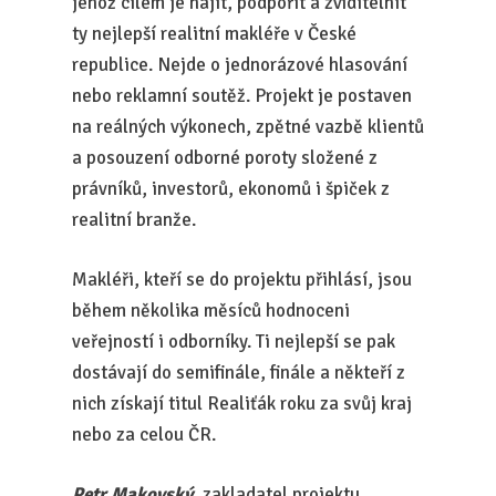
jehož cílem je najít, podpořit a zviditelnit
ty nejlepší realitní makléře v České
republice. Nejde o jednorázové hlasování
nebo reklamní soutěž. Projekt je postaven
na reálných výkonech, zpětné vazbě klientů
a posouzení odborné poroty složené z
právníků, investorů, ekonomů i špiček z
realitní branže.
Makléři, kteří se do projektu přihlásí, jsou
během několika měsíců hodnoceni
veřejností i odborníky. Ti nejlepší se pak
dostávají do semifinále, finále a někteří z
nich získají titul Realiťák roku za svůj kraj
nebo za celou ČR.
Petr Makovský
, zakladatel projektu