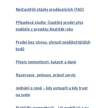
Nejčastější otázky prodávajících (FAQ)
Případová studie: Úspěšný prodej přes
makléře z projektu Realiťák roku
Prodej bez stresu: shrnutí nejdůležitějších
bodů
Přepis nemovitosti, katastr a daně
Rezervace, smlouvy, právní servis
Jednání o ceně – kdy ustoupit a kdy trvat
na svém
Prohlídky nemovitosti – jak probíhají a na