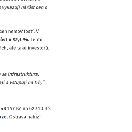
s vykazují nárůst cen o
cen nemovitostí. V
ůst o 32,1 %.
Tento
ích, ale také investorů,
se infrastruktura,
í a vstupují na trh,“
 48 157 Kč na 62 310 Kč.
aze
.
Ostrava nabízí