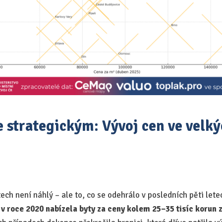
e strategickým: Vývoj cen ve velk
ch není náhlý – ale to, co se odehrálo v posledních pěti letec
 v roce 2020 nabízela byty za ceny kolem 25–35 tisíc korun z