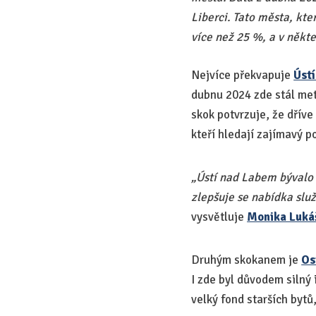
Liberci. Tato města, kte
více než 25 %, a v někte
Nejvíce překvapuje
Úst
dubnu 2024 zde stál met
skok potvrzuje, že dříve
kteří hledají zajímavý 
„Ústí nad Labem bývalo 
zlepšuje se nabídka služ
vysvětluje
Monika Luká
Druhým skokanem je
Os
I zde byl důvodem silný
velký fond starších bytů