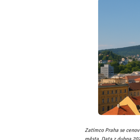
Zatímco Praha se cenově 
města. Data z dubna 202