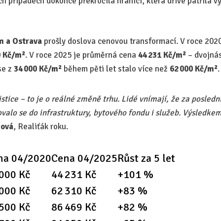
ch případech dokonce překročila hranici, která dříve patřila 
m a Ostrava
prošly doslova cenovou transformací. V roce 2020
0 Kč/m²
. V roce 2025 je průměrná cena
44 231 Kč/m²
– dvojnás
se z
34 000 Kč/m²
během pěti let stalo více než
62 000 Kč/m²
.
istice – to je o reálné změně trhu. Lidé vnímají, že za posledn
valo se do infrastruktury, bytového fondu i služeb. Výsledkem
šová
, Realiťák roku.
na 04/2020
Cena 04/2025
Růst za 5 let
 000 Kč
44 231 Kč
+101 %
 000 Kč
62 310 Kč
+83 %
 500 Kč
86 469 Kč
+82 %