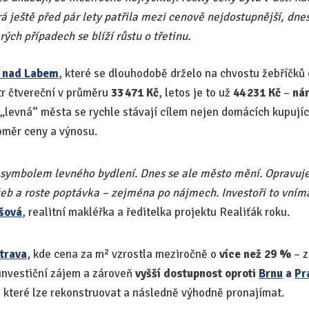
rá ještě před pár lety patřila mezi cenově nejdostupnější, dne
rých případech se blíží růstu o třetinu.
í nad Labem
, které se dlouhodobě drželo na chvostu žebříčků 
r čtvereční v průměru
33 471 Kč
, letos je to už
44 231 Kč
–
nár
 „levná“ města se rychle stávají cílem nejen domácích kupujíc
poměr ceny a výnosu.
symbolem levného bydlení. Dnes se ale město mění. Opravuje 
eb a roste poptávka – zejména po nájmech. Investoři to vnímaj
šová
, realitní makléřka a ředitelka projektu Realiťák roku.
trava
, kde cena za m² vzrostla meziročně o
více než 29 %
– z
 investiční zájem a zároveň
vyšší dostupnost oproti
Brnu
a
Pr
, které lze rekonstruovat a následně výhodně pronajímat.