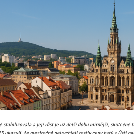
stabilizovala a její růst je už delší dobu mírnější, skutečné 
5 ukazují, že meziročně nejrychleji rostly ceny bytů v Ústí n