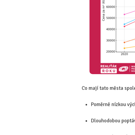
Co mají tato města spo
Poměrně nízkou výc
Dlouhodobou poptáv