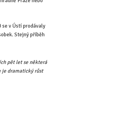
výhradně Praze nebo
 se v Ústí prodávaly
obek. Stejný příběh
ích pět let se některá
 je dramatický růst