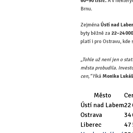
60–90 tisíc.
A v některý
Brnu.
Zejména
Ústí nad Labe
byty běžně za
22–24 00
platí i pro Ostravu, kde 
„Tohle už není jen o stat
města probudila. Investo
cen,“
říká
Monika Luká
Město
Ce
Ústí nad Labem
22
Ostrava
34
Liberec
47