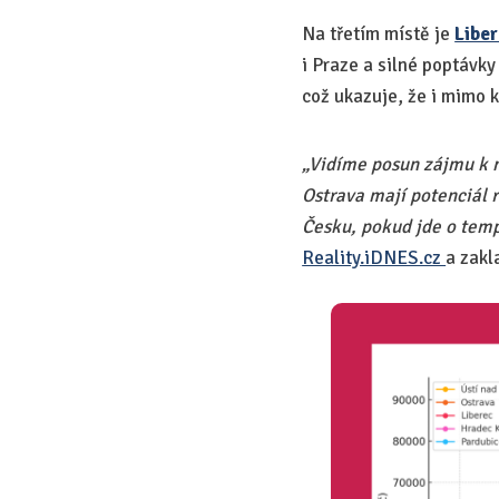
Na třetím místě je
Libe
i Praze a silné poptávky
což ukazuje, že i mimo k
„Vidíme posun zájmu k m
Ostrava mají potenciál 
Česku, pokud jde o temp
Reality.iDNES.cz
a zakl