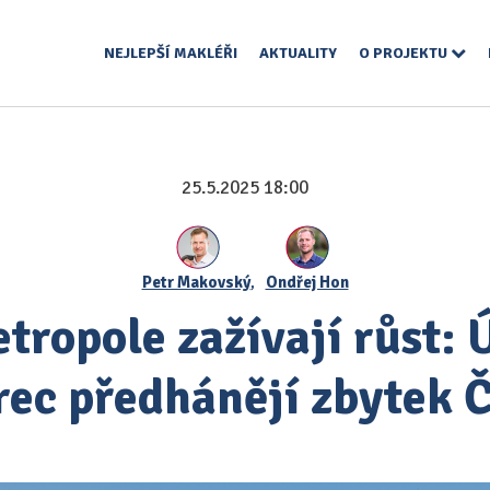
NEJLEPŠÍ MAKLÉŘI
AKTUALITY
O PROJEKTU
25.5.2025 18:00
Petr Makovský
,
Ondřej Hon
tropole zažívají růst: Ú
rec předhánějí zbytek 