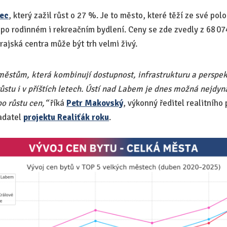
rec
, který zažil růst o 27 %. Je to město, které těží ze své po
 po rodinném i rekreačním bydlení. Ceny se zde zvedly z 68 0
rajská centra může být trh velmi živý.
ěstům, která kombinují dostupnost, infrastrukturu a perspekt
růstu i v příštích letech. Ústí nad Labem je dnes možná nejd
o růstu cen,“
říká
Petr Makovský
, výkonný ředitel realitního 
adatel
projektu Realiťák roku
.