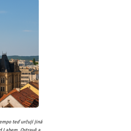
tempo teď určují jiná
ad Labem, Ostravě a