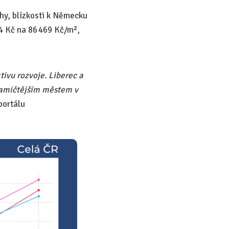
lohy, blízkosti k Německu
74 Kč na 86 469 Kč/m²,
ivu rozvoje. Liberec a
ynamičtějším městem v
portálu