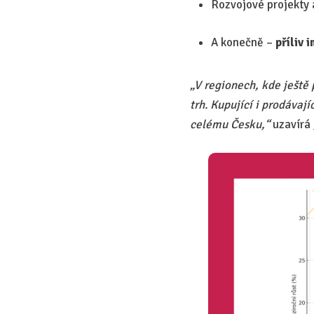
Rozvojové projekty a
A konečně –
příliv 
„V regionech, kde ještě
trh. Kupující i prodávaj
celému Česku,“
uzavírá