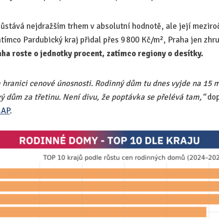
zůstává nejdražším trhem v absolutní hodnotě, ale její mezir
atímco Pardubický kraj přidal přes 9 800 Kč/m², Praha jen zhr
ha roste o jednotky procent, zatímco regiony o desítky.
 hranici cenové únosnosti. Rodinný dům tu dnes vyjde na 15 mi
ý dům za třetinu. Není divu, že poptávka se přelévá tam,“
dop
AP
.