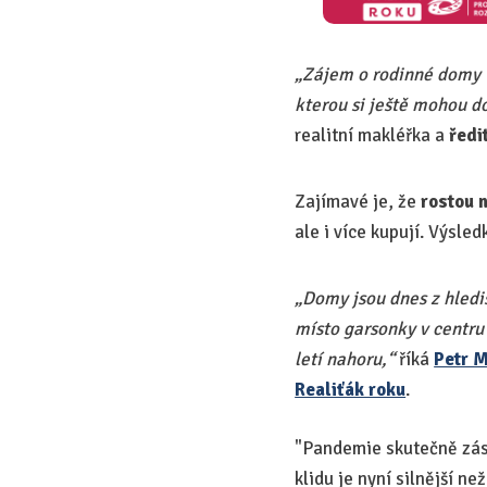
„Zájem o rodinné domy v
kterou si ještě mohou do
realitní makléřka a
ředi
Zajímavé je, že
rostou n
ale i více kupují. Výsle
„Domy jsou dnes z hledi
místo garsonky v centru 
letí nahoru,“
říká
Petr 
Realiťák roku
.
"Pandemie skutečně zása
klidu je nyní silnější n