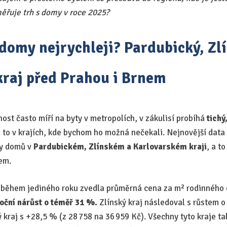
ěřuje trh s domy v roce 2025?
 domy nejrychleji? Pardubický, Zl
kraj před Prahou i Brnem
ost často míří na byty v metropolích, v zákulisí probíhá
tichý
 to v krajích, kde bychom ho možná nečekali. Nejnovější data
ny domů v
Pardubickém, Zlínském a Karlovarském kraji
, a t
em.
během jediného roku zvedla průměrná cena za m² rodinného 
oční nárůst o téměř 31 %.
Zlínský kraj následoval s růstem o
 kraj s +28,5 % (z 28 758 na 36 959 Kč). Všechny tyto kraje ta