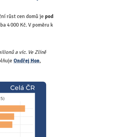
oční růst cen domů je
pod
uba 4 000 Kč. V poměru k
lionů a víc. Ve Zlíně
lňuje
Ondřej Hon
,