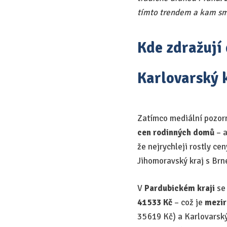
tímto trendem a kam sm
Kde zdražují
Karlovarský 
Zatímco mediální pozorn
cen rodinných domů
– a
že nejrychleji rostly ce
Jihomoravský kraj s Brn
V
Pardubickém kraji
se 
41 533 Kč
– což je
mezir
35 619 Kč) a Karlovarský