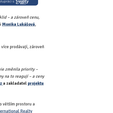
klid – a zároveň cenu,
á
Monika Lukášová
,
é více prodávají, zároveň
ie změnila priority –
y na to reagují – a ceny
cz
a zakladatel
projektu
o větším prostoru a
ernational Realty