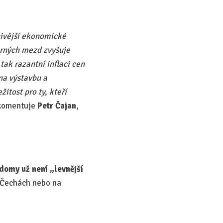
nivější ekonomické
ěrných mezd zvyšuje
tak razantní inflaci cen
 na výstavbu a
itost pro ty, kteří
omentuje
Petr Čajan
,
 domy už není „levnější
 Čechách nebo na