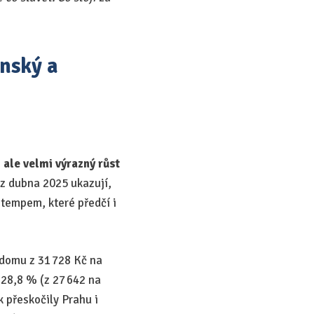
ínský a
, ale velmi výrazný růst
 z dubna 2025 ukazují,
o tempem, které předčí i
domu z 31 728 Kč na
 28,8 % (z 27 642 na
k přeskočily Prahu i