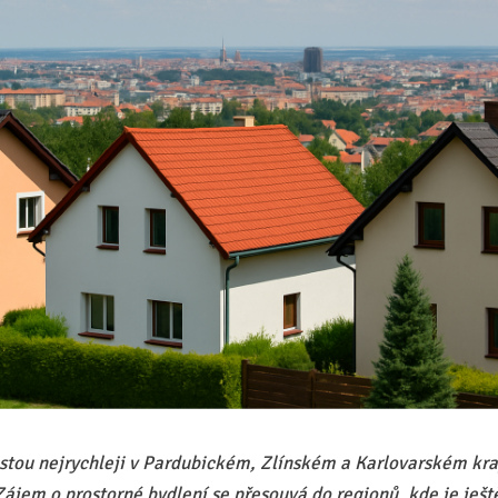
tou nejrychleji v Pardubickém, Zlínském a Karlovarském kraji
ájem o prostorné bydlení se přesouvá do regionů, kde je ještě 