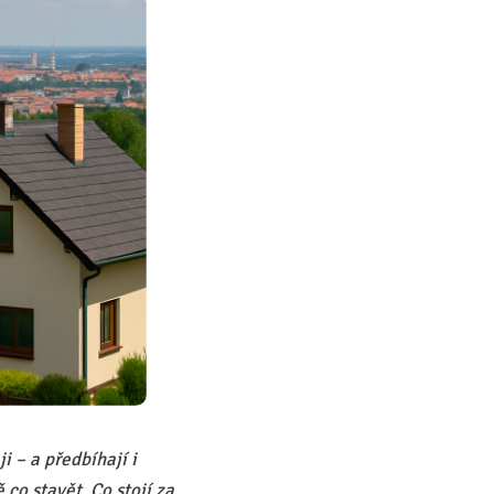
 – a předbíhají i
co stavět. Co stojí za