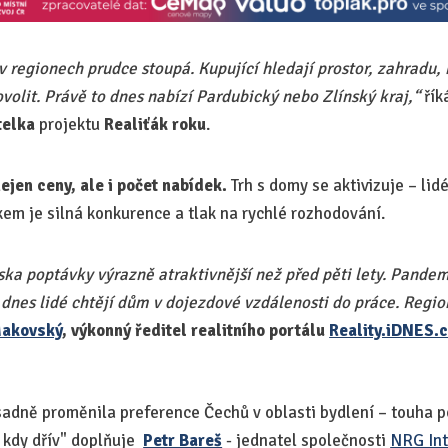
 regionech prudce stoupá. Kupující hledají prostor, zahradu, 
volit. Právě to dnes nabízí Pardubický nebo Zlínský kraj,“
řík
telka
projektu
Realiťák roku
.
ejen ceny, ale i počet nabídek.
Trh s domy se aktivizuje – lid
dkem je silná konkurence a tlak na rychlé rozhodování.
ska poptávky výrazně atraktivnější než před pěti lety. Pandem
dnes lidé chtějí dům v dojezdové vzdálenosti do práce. Region
Makovský
, výkonný ředitel realitního portálu
Reality.iDNES.
dně proměnila preference Čechů v oblasti bydlení – touha p
ež kdy dřív" doplňuje
Petr Bareš
- jednatel společnosti
NRG Int