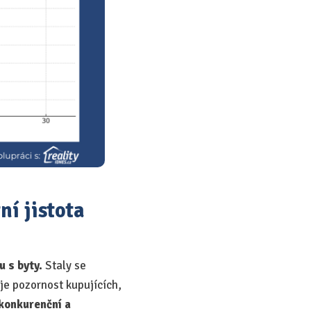
ní jistota
 s byty.
Staly se
e pozornost kupujících,
 konkurenční a