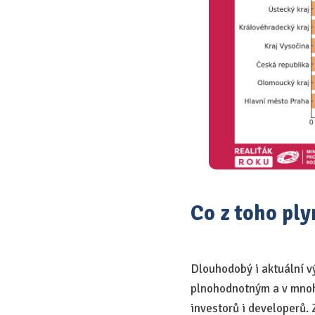
Co z toho ply
Dlouhodobý i aktuální v
plnohodnotným a v mnoh
investorů i developerů. 