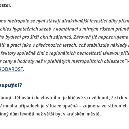
ostor.
 metropole se nyní stávají atraktivnější investicí díky příz
 pokles hypotečních sazeb v kombinaci s mírným růstem prům
ho bydlení pro širší okruh zájemců. Zároveň již nepozorujeme 
lů a prací jako v předchozích letech, což stabilizuje náklady
faktory společně činí z regionálních nemovitostí lákavou přílež
r ceny a hodnoty než v přehřátých metropolitních oblastech"
k
PRODAROST
.
kupující?
ánují stěhování do vlastního, je klíčové si uvědomit, že
trh s
V mnoha případech je situace opačná – zejména ve středních
inný dům levněji než větší byt v krajském městě.