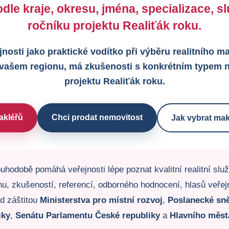
dle kraje, okresu, jména, specializace, 
ročníku projektu Realiťák roku.
jnosti jako praktické vodítko při výběru realitního 
 vašem regionu, má zkušenosti s konkrétním typem n
projektu Realiťák roku.
akléřů
Chci prodat nemovitost
Jak vybrat mak
uhodobě pomáhá veřejnosti lépe poznat kvalitní realitní slu
u, zkušeností, referencí, odborného hodnocení, hlasů veřejno
od záštitou
Ministerstva pro místní rozvoj
,
Poslanecké sn
iky
,
Senátu Parlamentu České republiky
a
Hlavního měst