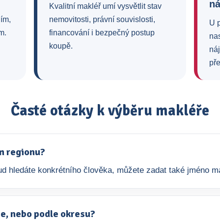
n
Kvalitní makléř umí vysvětlit stav
ním,
nemovitosti, právní souvislosti,
U 
m.
financování i bezpečný postup
na
koupě.
ná
pře
Časté otázky k výběru makléře
m regionu?
okud hledáte konkrétního člověka, můžete zadat také jméno m
aje, nebo podle okresu?