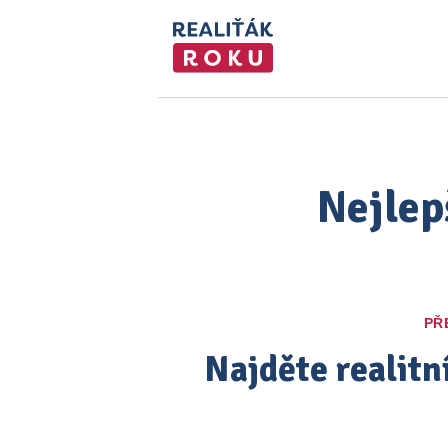
Nejlep
PŘ
Najděte realitn