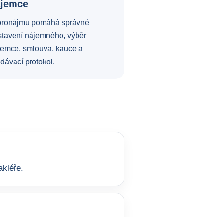
ájemce
pronájmu pomáhá správné
stavení nájemného, výběr
jemce, smlouva, kauce a
dávací protokol.
akléře.