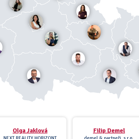
Olga Jaklová
Filip Demel
NEXT REALITY HORIZONT
demel & partneři, s.r.o.