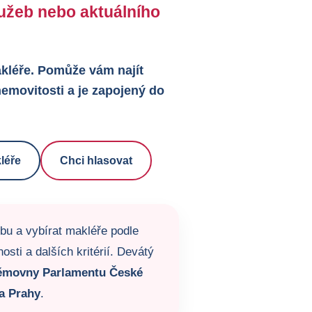
služeb nebo aktuálního
makléře. Pomůže vám najít
emovitosti a je zapojený do
léře
Chci hlasovat
žbu a vybírat makléře podle
sti a dalších kritérií. Devátý
ěmovny Parlamentu České
a Prahy
.