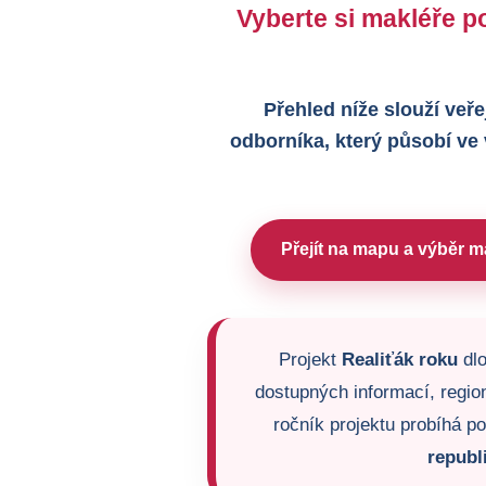
Vyberte si makléře po
Přehled níže slouží veře
odborníka, který působí ve
Přejít na mapu a výběr m
Projekt
Realiťák roku
dlo
dostupných informací, region
ročník projektu probíhá p
republ