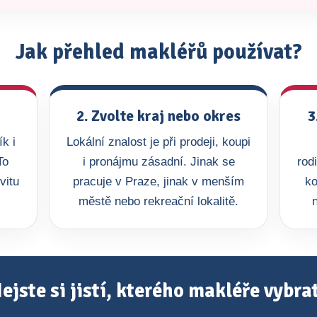
Jak přehled makléřů používat?
2. Zvolte kraj nebo okres
3
k i
Lokální znalost je při prodeji, koupi
To
i pronájmu zásadní. Jinak se
rod
vitu
pracuje v Praze, jinak v menším
ko
městě nebo rekreační lokalitě.
ejste si jistí, kterého makléře vybra