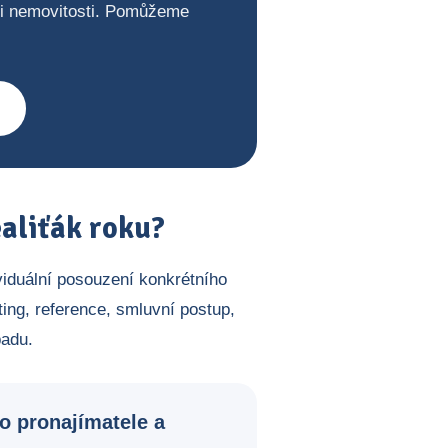
ji nemovitosti. Pomůžeme
aliťák roku?
viduální posouzení konkrétního
ing, reference, smluvní postup,
padu.
o pronajímatele a