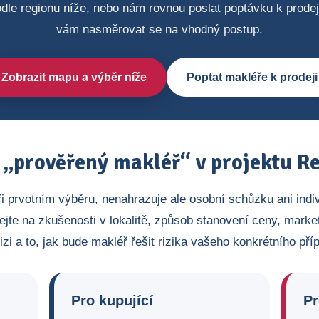
dle regionu níže, nebo nám rovnou poslat poptávku k prode
vám nasměrovat se na vhodný postup.
Zobrazit mapu a výběr níže
Poptat makléře k prodeji
„prověřený makléř“ v projektu Re
ři prvotním výběru, nenahrazuje ale osobní schůzku ani indi
ejte na zkušenosti v lokalitě, způsob stanovení ceny, market
izi a to, jak bude makléř řešit rizika vašeho konkrétního pří
Pro kupující
Pr