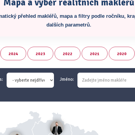
Mapa a výběr realitních makléřů
atický přehled makléřů, mapa a filtry podle ročníku, kraj
dalších parametrů.
2024
2023
2022
2021
2020
s:
Jméno: