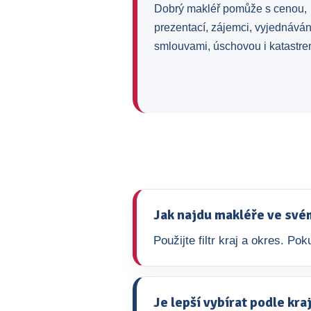
Dobrý makléř pomůže s cenou,
prezentací, zájemci, vyjednává
smlouvami, úschovou i katastre
Jak najdu makléře ve své
Použijte filtr kraj a okres. P
Je lepší vybírat podle kr