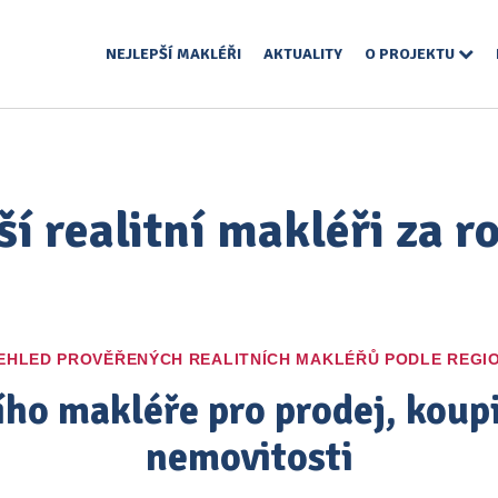
NEJLEPŠÍ MAKLÉŘI
AKTUALITY
O PROJEKTU
ší realitní makléři za r
EHLED PROVĚŘENÝCH REALITNÍCH MAKLÉŘŮ PODLE REGI
ího makléře pro prodej, kou
nemovitosti