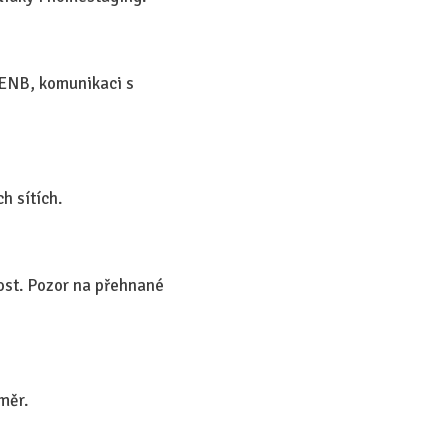
 PENB, komunikaci s
h sítích.
ost. Pozor na přehnané
měr.