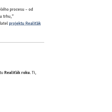
elého procesu – od
u trhu,“
datel
projektu Realiťák
ktu
Realiťák roku
. Ti,