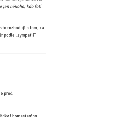
e jen někoho, kdo fotí
asto rozhodují o tom,
za
ěr podle „sympatií“
se proč.
lídky i homestaging.