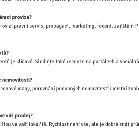
rámci provize?
rovizi právní servis, propagaci, marketing, focení, zajištění
ntů?
ntů je klíčové. Sledujte také recenze na portálech a sociálníc
é nemovitosti?
cenové mapy, porovnání podobných nemovitostí i místní znal
ně váš prodej?
itou ve vaší lokalitě. Rychlost není vše, ale je dobré znát prů