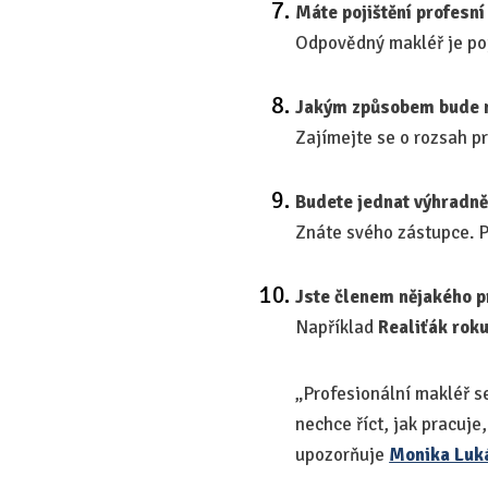
Máte pojištění profesn
Odpovědný makléř je poj
Jakým způsobem bude n
Zajímejte se o rozsah pro
Budete jednat výhradně
Znáte svého zástupce. Pt
Jste členem nějakého p
Například
Realiťák rok
„Profesionální makléř s
nechce říct, jak pracuje,
upozorňuje
Monika Luk