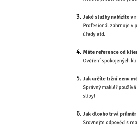
Jaké služby nabízíte v 
Profesionál zahrnuje v p
úřady atd.
Máte reference od klie
Ověření spokojených klie
Jak určíte tržní cenu m
Správný makléř používá 
sliby!
Jak dlouho trvá průměr
Srovnejte odpověď s real