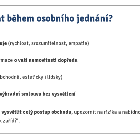
at během osobního jednání?
uje
(rychlost, srozumitelnost, empatie)
formace
o vaší nemovitosti dopředu
bchodně, esteticky i lidsky)
výhradní smlouvu bez vysvětlení
t
vysvětlit celý postup obchodu
, upozornit na rizika a nabíd
k zařídí“.