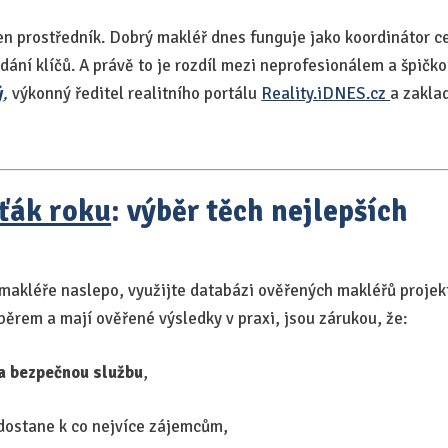
en prostředník. Dobrý makléř dnes funguje jako koordinátor c
dání klíčů. A právě to je rozdíl mezi neprofesionálem a špičko
ý
,
výkonný ředitel realitního portálu
Reality.iDNES.cz
a zakla
iťák roku
: výběr těch nejlepších
makléře naslepo, využijte databázi ověřených makléřů proje
běrem a mají ověřené výsledky v praxi, jsou zárukou, že:
a bezpečnou službu
,
dostane k co nejvíce zájemcům,