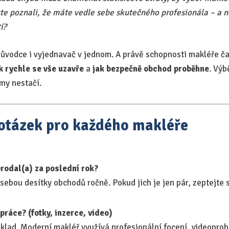
ste poznali, že máte vedle sebe skutečného profesionála – a n
í?
průvodce i vyjednavač v jednom. A právě schopnosti makléře č
k rychle se vše uzavře
a
jak bezpečně obchod proběhne
. Výb
my nestačí.
 otázek pro každého makléře
prodal(a) za poslední rok?
sebou desítky obchodů ročně. Pokud jich je jen pár, zeptejte 
práce? (fotky, inzerce, video)
áklad. Moderní makléř využívá profesionální focení, videoproh