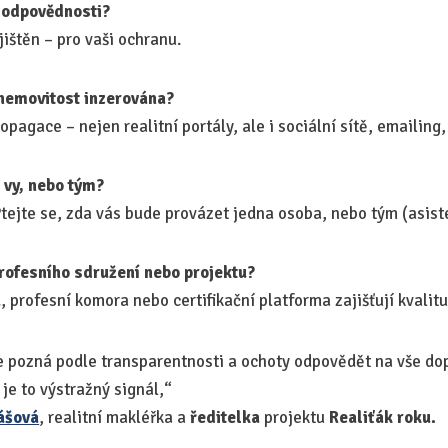
í odpovědnosti?
ištěn – pro vaši ochranu.
emovitost inzerována?
pagace – nejen realitní portály, ale i sociální sítě, emailing, 
 vy, nebo tým?
ejte se, zda vás bude provázet jedna osoba, nebo tým (asisten
rofesního sdružení nebo projektu?
u
, profesní komora nebo certifikační platforma zajišťují kvalitu
e pozná podle transparentnosti a ochoty odpovědět na vše d
 je to výstražný signál,“
ášová
, realitní makléřka a
ředitelka
projektu
Realiťák roku.