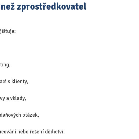
 než zprostředkovatel
išťuje:
,
ting,
ci s klienty,
vy a vklady,
 daňových otázek,
ncování nebo řešení dědictví.