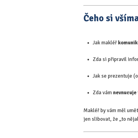
Čeho si vším
Jak makléř
komunik
Zda si připravil in
Jak se prezentuje (o
Zda vám
nevnucuje 
Makléř by vám měl umě
jen slibovat, že „to něja