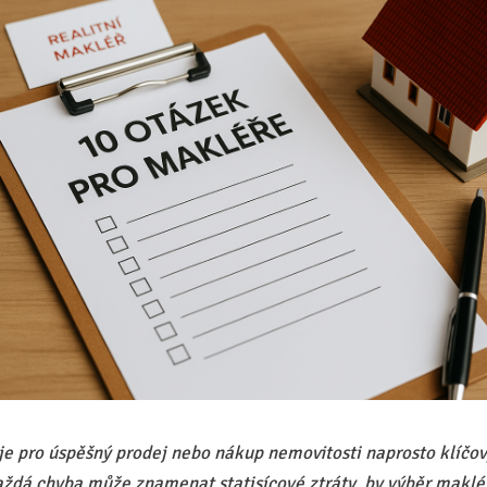
 je pro úspěšný prodej nebo nákup nemovitosti naprosto klíčov
aždá chyba může znamenat statisícové ztráty, by výběr maklé