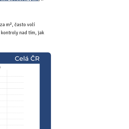
za m², často volí
 kontroly nad tím, jak