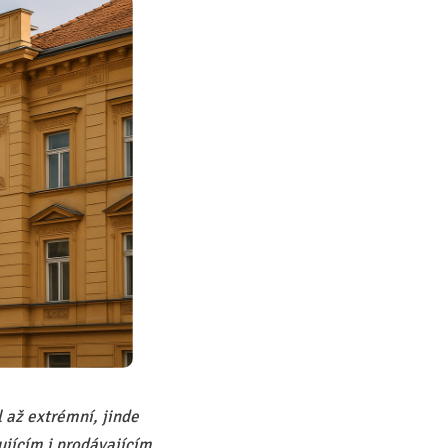
l až extrémní, jinde
ujícím i prodávajícím