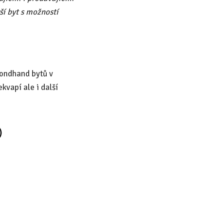
ší byt s možností
condhand bytů v
kvapí ale i další
)