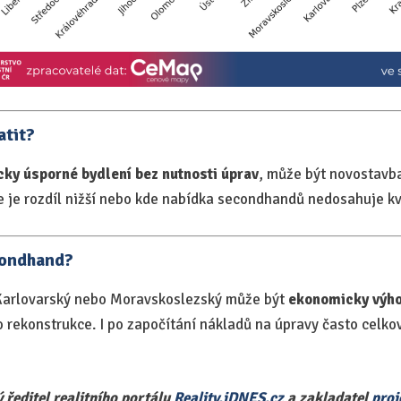
atit?
cky úsporné bydlení bez nutnosti úprav
, může být novostavba
de je rozdíl nižší nebo kde nabídka secondhandů nedosahuje kv
condhand?
 Karlovarský nebo Moravskoslezský může být
ekonomicky výho
o rekonstrukce. I po započítání nákladů na úpravy často celk
ředitel realitního portálu
Reality.iDNES.cz
a zakladatel
proj