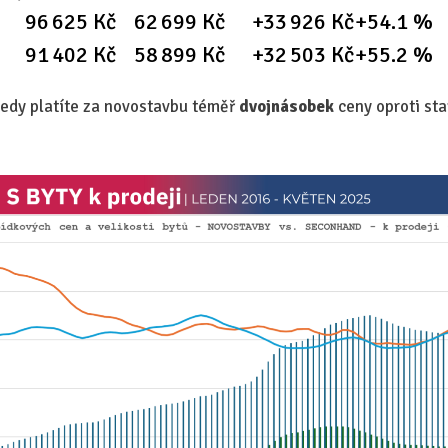
96 625 Kč
62 699 Kč
+33 926 Kč
+54.1 %
91 402 Kč
58 899 Kč
+32 503 Kč
+55.2 %
tedy platíte za novostavbu téměř
dvojnásobek
ceny oproti sta