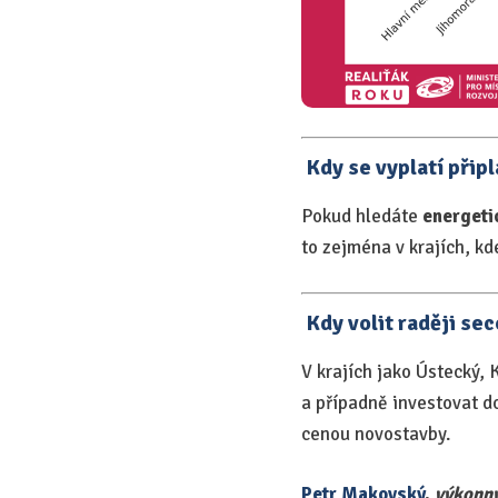
Kdy se vyplatí připl
Pokud hledáte
energeti
to zejména v krajích, k
Kdy volit raději se
V krajích jako Ústecký,
a případně investovat d
cenou novostavby.
Petr Makovský
,
výkonný 