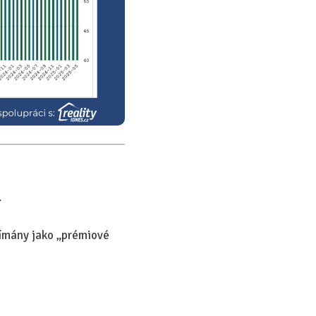
.
nímány jako „prémiové