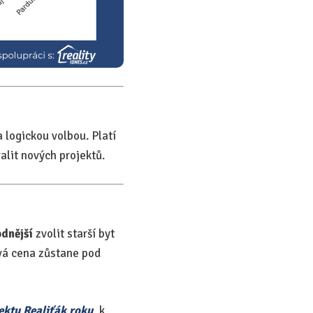
 logickou volbou. Platí
alit nových projektů.
dnější
zvolit starší byt
ová cena zůstane pod
ektu Realiťák roku
, k