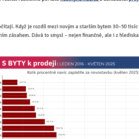
očítají. Když je rozdíl mezi novým a starším bytem 30–50 tisíc 
tním zásahem. Dává to smysl – nejen finančně, ale i z hlediska