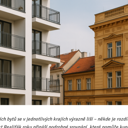
ch bytů se v jednotlivých krajích výrazně liší – někde je rozdí
kt Realiťák roku přináší podrobné srovnání, které pomůže kup