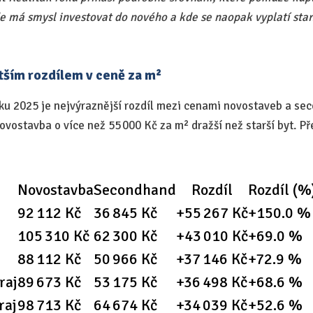
de má smysl investovat do nového a kde se naopak vyplatí star
tším rozdílem v ceně za m²
ku 2025 je nejvýraznější rozdíl mezi cenami novostaveb a se
ovostavba o více než 55 000 Kč za m² dražší než starší byt. Pře
Novostavba
Secondhand
Rozdíl
Rozdíl (%
92 112 Kč
36 845 Kč
+55 267 Kč
+150.0 %
105 310 Kč
62 300 Kč
+43 010 Kč
+69.0 %
88 112 Kč
50 966 Kč
+37 146 Kč
+72.9 %
raj
89 673 Kč
53 175 Kč
+36 498 Kč
+68.6 %
raj
98 713 Kč
64 674 Kč
+34 039 Kč
+52.6 %