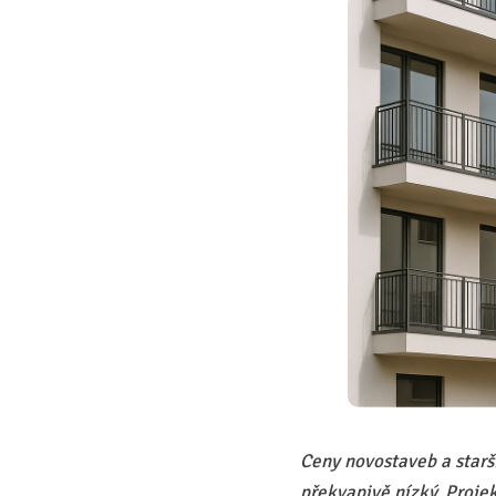
Ceny novostaveb a starší
překvapivě nízký. Proje