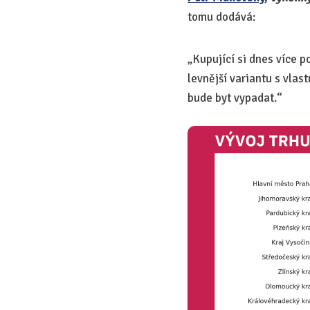
tomu dodává:
„Kupující si dnes více p
levnější variantu s vlas
bude byt vypadat.“