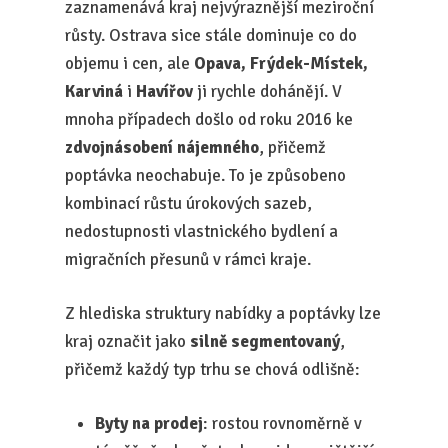
zaznamenává kraj nejvýraznější meziroční
růsty. Ostrava sice stále dominuje co do
objemu i cen, ale
Opava, Frýdek-Místek,
Karviná
i
Havířov
ji rychle dohánějí. V
mnoha případech došlo od roku 2016 ke
zdvojnásobení nájemného
, přičemž
poptávka neochabuje. To je způsobeno
kombinací růstu úrokových sazeb,
nedostupnosti vlastnického bydlení a
migračních přesunů v rámci kraje.
Z hlediska struktury nabídky a poptávky lze
kraj označit jako
silně segmentovaný
,
přičemž každý typ trhu se chová odlišně:
Byty na prodej
: rostou rovnoměrně v