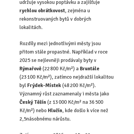
udržuje vysokou poptávku a zajišťuje
rychlou obrátkovost
, zejména u
rekonstruovaných bytů v dobrých
lokalitách.
Rozdíly mezi jednotlivými městy jsou
přitom stále propastné. Například v roce
2025 se nejlevněji prodávaly byty v
Rýmařově
(22 800 Kč/m²) a
Bruntále
(23 100 Kč/m²), zatímco nejdražší lokalitou
byl
Frýdek-Místek
(48 200 Kč/m²).
Významný růst zaznamenaly i města jako
Český Těšín
(z 13 000 Kč/m² na 36 500
Kč/m²) nebo
Hlučín
, kde došlo k více než
2,5násobnému nárůstu.