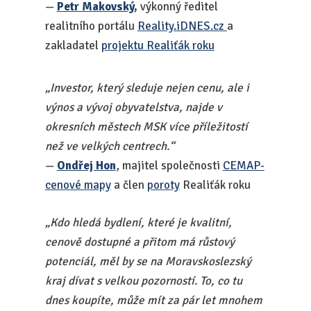
—
Petr Makovský
,
výkonný ředitel
realitního portálu
Reality.iDNES.cz
a
zakladatel
projektu Realiťák roku
„Investor, který sleduje nejen cenu, ale i
výnos a vývoj obyvatelstva, najde v
okresních městech MSK více příležitostí
než ve velkých centrech.“
—
Ondřej Hon
, majitel společnosti
CEMAP-
cenové mapy
a člen
poroty
Realiťák roku
„Kdo hledá bydlení, které je kvalitní,
cenově dostupné a přitom má růstový
potenciál, měl by se na Moravskoslezský
kraj dívat s velkou pozorností. To, co tu
dnes koupíte, může mít za pár let mnohem