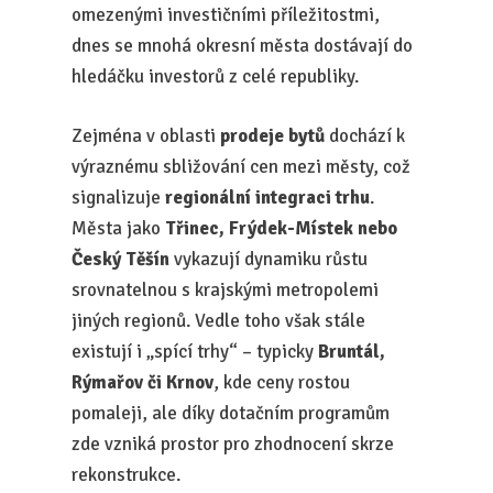
omezenými investičními příležitostmi,
dnes se mnohá okresní města dostávají do
hledáčku investorů z celé republiky.
Zejména v oblasti
prodeje bytů
dochází k
výraznému sbližování cen mezi městy, což
signalizuje
regionální integraci trhu
.
Města jako
Třinec, Frýdek-Místek nebo
Český Těšín
vykazují dynamiku růstu
srovnatelnou s krajskými metropolemi
jiných regionů. Vedle toho však stále
existují i „spící trhy“ – typicky
Bruntál,
Rýmařov či Krnov
, kde ceny rostou
pomaleji, ale díky dotačním programům
zde vzniká prostor pro zhodnocení skrze
rekonstrukce.