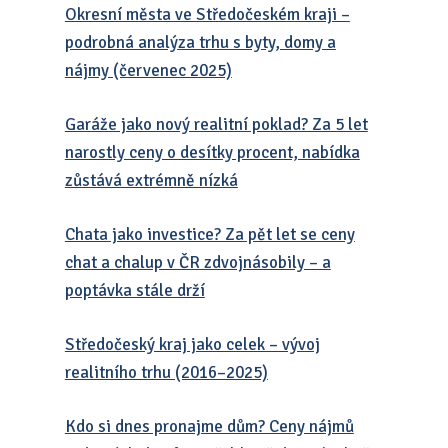
Okresní města ve Středočeském kraji –
podrobná analýza trhu s byty, domy a
nájmy (červenec 2025)
Garáže jako nový realitní poklad? Za 5 let
narostly ceny o desítky procent, nabídka
zůstává extrémně nízká
Chata jako investice? Za pět let se ceny
chat a chalup v ČR zdvojnásobily – a
poptávka stále drží
Středočeský kraj jako celek – vývoj
realitního trhu (2016–2025)
Kdo si dnes pronajme dům? Ceny nájmů