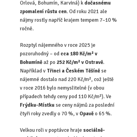
Orlová, Bohumín, Karviná) k
dočasnému
zpomalení růstu cen
. Od roku 2021 ale
nájmy rostly napříč krajem tempem 7–10 %
ročně.
Rozptyl nájemného v roce 2025 je
pozoruhodný – od
cca 180 Kč/m² v
Bohumíně
až po
252 Kč/m² v Ostravě
.
Například v
Třinci a Českém Těšíně
se
nájemné dostalo nad 220 Kč/m², což ještě
v roce 2016 bylo nemyslitelné (v obou
případech tehdy ceny pod 110 Kč/m²). Ve
Frýdku-Místku
se ceny nájmů za poslední
čtyři roky zvedly o 70 %, v
Opavě
o 65 %.
Velkou roli v poptávce hraje
sociálně-