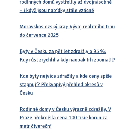
rodinných domů vystřelily až dvojnásobně
– i když jsou nabídky stále vzácné
Moravskoslezský kraj: Vývoj realitního trhu
do července 2025
Byty v Česku za pět let zdražily o 95 %:
Kdy růst zrychlil a kdy naopak trh zpomalil?
Kde byty nejvíce zdražily a kde ceny spíše
stagnují? Překvapivý přehled okresů v
Česku
Rodinné domy v Česku výrazně zdražily. V
Praze překročila cena 100 tisíc korun za
metr čtvereční