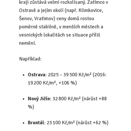
kraji zůstává velmi rozkolísaný. Zatímco v
Ostravě a jejím okolí (např. Klimkovice,
Šenov, Vratimov) ceny domů rostou
poměrně stabilně, v menších městech a
vesnických lokalitách se situace příliš
nemění.
Například:
Ostrava
: 2025 – 39 500 Kč/m² (2016:
19 200 Kč/m², +106 %)
Nový Jičín
: 32 800 Kč/m² (nárůst +88
%)
Bruntál
: 23 100 Kč/m² (nárůst +62 %)