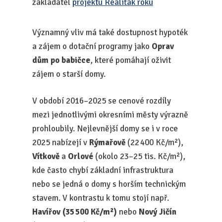
zakladatel
projektu Realiťák roku
Významný vliv má také dostupnost hypoték
a zájem o dotační programy jako
Oprav
dům po babičce
, které pomáhají oživit
zájem o starší domy.
V období 2016–2025 se cenové rozdíly
mezi jednotlivými okresními městy výrazně
prohloubily. Nejlevnější domy se i v roce
2025 nabízejí v
Rýmařově
(22 400 Kč/m²),
Vítkově
a
Orlové
(okolo 23–25 tis. Kč/m²),
kde často chybí základní infrastruktura
nebo se jedná o domy s horším technickým
stavem. V kontrastu k tomu stojí např.
Havířov (35 500 Kč/m²)
nebo
Nový Jičín