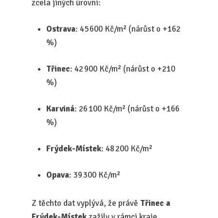
zcela jiných úrovní:
Ostrava
: 45 600 Kč/m² (nárůst o +162
%)
Třinec
: 42 900 Kč/m² (nárůst o +210
%)
Karviná
: 26 100 Kč/m² (nárůst o +166
%)
Frýdek-Místek
: 48 200 Kč/m²
Opava
: 39 300 Kč/m²
Z těchto dat vyplývá, že právě
Třinec a
Frýdek-Místek
zažily v rámci kraje