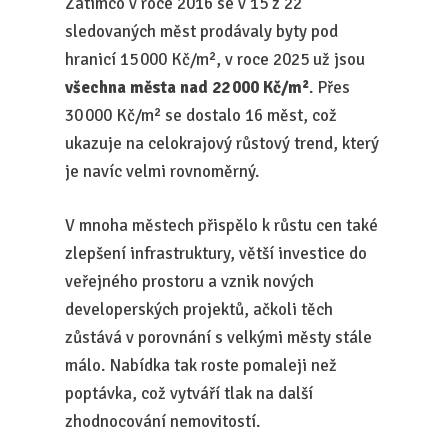
Zatímco v roce 2016 se v 15 z 22
sledovaných měst prodávaly byty pod
hranicí 15 000 Kč/m², v roce 2025 už jsou
všechna města nad 22 000 Kč/m²
. Přes
30 000 Kč/m² se dostalo 16 měst, což
ukazuje na celokrajový růstový trend, který
je navíc velmi rovnoměrný.
V mnoha městech přispělo k růstu cen také
zlepšení infrastruktury, větší investice do
veřejného prostoru a vznik nových
developerských projektů, ačkoli těch
zůstává v porovnání s velkými městy stále
málo. Nabídka tak roste pomaleji než
poptávka, což vytváří tlak na další
zhodnocování nemovitostí.