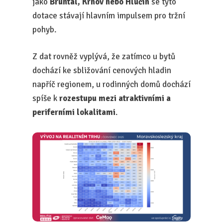
jako
Bruntál, Krnov nebo Hlučín
se tyto
dotace stávají hlavním impulsem pro tržní
pohyb.
Z dat rovněž vyplývá, že zatímco u bytů
dochází ke sbližování cenových hladin
napříč regionem, u rodinných domů dochází
spíše k
rozestupu mezi atraktivními a
periferními lokalitami
.