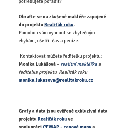
potřebujete poradit?
Obraťte se na zkušené makléře zapojené
do projektu
Realiťák roku
.
Pomohou vám vyhnout se zbytečným
chybám, ušetřit čas a peníze.
Kontaktovat můžete ředitelku projektu:
Monika Lukášová
–
realitní makléřka
a
ředitelka projektu Realiťák roku
monika.lukasova@realitakroku.cz
Grafy a data jsou ověřené exkluzivní data
projektu
Realiťák roku
ve
spolupráci
CEMAP - cenové mapy
a