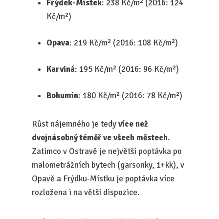
Frýdek-Místek
: 238 Kč/m² (2016: 124
Kč/m²)
Opava
: 219 Kč/m² (2016: 108 Kč/m²)
Karviná
: 195 Kč/m² (2016: 96 Kč/m²)
Bohumín
: 180 Kč/m² (2016: 78 Kč/m²)
Růst nájemného je tedy
více než
dvojnásobný téměř ve všech městech
.
Zatímco v Ostravě je největší poptávka po
malometrážních bytech (garsonky, 1+kk), v
Opavě a Frýdku-Místku je poptávka více
rozložena i na větší dispozice.