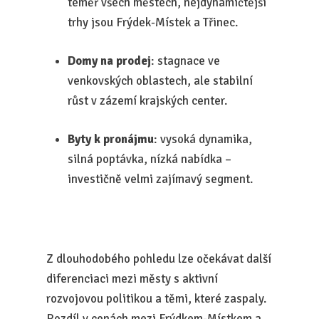
téměř všech městech, nejdynamičtější
trhy jsou Frýdek-Místek a Třinec.
Domy na prodej
: stagnace ve
venkovských oblastech, ale stabilní
růst v zázemí krajských center.
Byty k pronájmu
: vysoká dynamika,
silná poptávka, nízká nabídka –
investičně velmi zajímavý segment.
Z dlouhodobého pohledu lze očekávat další
diferenciaci mezi městy s aktivní
rozvojovou politikou a těmi, které zaspaly.
Rozdíl v cenách mezi Frýdkem-Místkem a