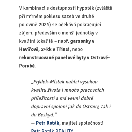
V kombinaci s dostupností hypoték (zvláště
při mírném poklesu sazeb ve druhé
polovině 2025) se očekává pokračující
zájem, především o menší jednotky v
kvalitní lokalitě – např.
garsonky v
Havířově, 2+kk v Třinci
, nebo
rekonstruované panelové byty v Ostravě-
Porubě
.
„Frýdek-Místek nabízí vysokou
kvalitu života i mnoho pracovních
příležitostí a má velmi dobré
dopravní spojení jak do Ostravy, tak i
do Beskyd.“
—
Petr Roták
, majitel společnosti
Petr Roták REALITY