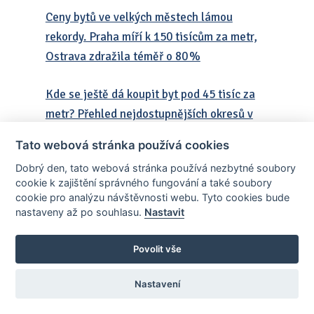
Ceny bytů ve velkých městech lámou
rekordy. Praha míří k 150 tisícům za metr,
Ostrava zdražila téměř o 80 %
Kde se ještě dá koupit byt pod 45 tisíc za
metr? Přehled nejdostupnějších okresů v
ČR
Tato webová stránka používá cookies
Dobrý den, tato webová stránka používá nezbytné soubory
Pronájmy pod lupou: Praha vede, ale
cookie k zajištění správného fungování a také soubory
Jihomoravský kraj a Středočeský ji
cookie pro analýzu návštěvnosti webu. Tyto cookies bude
dohánějí
nastaveny až po souhlasu.
Nastavit
Bydlení za všechny peníze: Rozdíl mezi
Povolit vše
nejdražším a nejlevnějším krajem přes 110
Nastavení
tisíc za metr