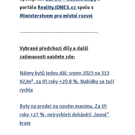
portálu
Reality.iDNES.cz
spolu s
Ministerstvem pro místní rozvoj
-------------------------------------------.
Vybrané předchozí díly a další
zajímavosti najdete zde:
Nájmy bytů jedou dál: srpen 2025 na 313
Kč/m², za tři roky +20,8 %. Nabídky se točí
rychle
Byty na prodej na novém maximu. Za tři
roky +27 %, nejrychleji dohánějí „levné“
kraje