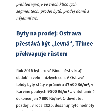
přehled vývoje ve třech klíčových
segmentech: prodej bytů, prodej domů a
nájemní trh.
Byty na prodej: Ostrava
přestává být „levná“, Třinec
překvapuje růstem
Rok 2016 byl pro většinu měst v kraji
obdobím velmi nízkých cen. V Ostravě
tehdy byty stály v průměru
17 400 Kč/m²
, v
Karviné pouhých
9 800 Kč/m²
a v Bohumíně
dokonce jen
7 800 Kč/m²
. O devět let
později, v roce 2025, dosahují tyto hodnoty