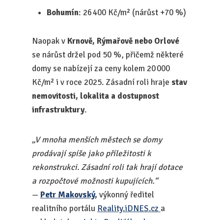
Bohumín
: 26 400 Kč/m² (nárůst +70 %)
Naopak v
Krnově, Rýmařově nebo Orlové
se nárůst držel pod 50 %, přičemž některé
domy se nabízejí za ceny kolem 20 000
Kč/m² i v roce 2025. Zásadní roli hraje
stav
nemovitosti, lokalita a dostupnost
infrastruktury
.
„V mnoha menších městech se domy
prodávají spíše jako příležitosti k
rekonstrukci. Zásadní roli tak hrají dotace
a rozpočtové možnosti kupujících.“
—
Petr Makovský
,
výkonný ředitel
realitního portálu
Reality.iDNES.cz
a