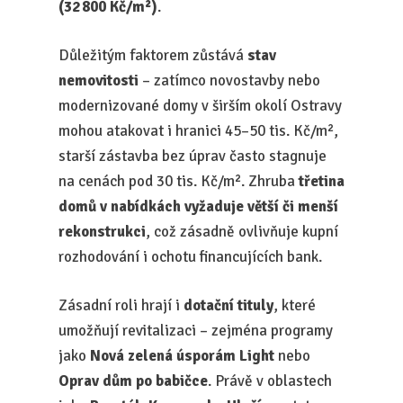
(32 800 Kč/m²)
.
Důležitým faktorem zůstává
stav
nemovitosti
– zatímco novostavby nebo
modernizované domy v širším okolí Ostravy
mohou atakovat i hranici 45–50 tis. Kč/m²,
starší zástavba bez úprav často stagnuje
na cenách pod 30 tis. Kč/m². Zhruba
třetina
domů v nabídkách vyžaduje větší či menší
rekonstrukci
, což zásadně ovlivňuje kupní
rozhodování i ochotu financujících bank.
Zásadní roli hrají i
dotační tituly
, které
umožňují revitalizaci – zejména programy
jako
Nová zelená úsporám Light
nebo
Oprav dům po babičce
. Právě v oblastech