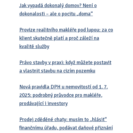
Jak vypadá dokonalý domov? Není o
dokonalosti – ale o pocitu „doma“
Provize realitního makléře pod lupou: za co
klient skutečně platí a proč záleží na
kvalitě služby
Právo stavby v praxi: když můžete postavit
a vlastnit stavbu na cizím pozemku
Nová pravidla DPH u nemovitostí od 1. 7.
2025: podrobný průvodce pro makléře,
prodávající i investory
Prodej zděděné chaty: musím to „hlásit“
finančnímu úřadu, podávat daňové přiznání