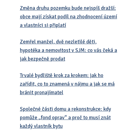
Změna druhu pozemku bude nejspíš dražší:
obce mají získat podíl na zhodnocení území
a vlastníci si připlatí
Zemřel manžel, dvě nezletilé děti,
hypotéka a nemovitost v SJM: co vás čeká a
jak bezpečně prodat
Trvalé bydliště krok za krokem: jak ho
zařídit, co to znamená v nájmu a jak se má
bránit pronajímatel
Společné části domu a rekonstrukce: kdy
pomůže „fond oprav“ a proč to musí znát
každý vlastník bytu