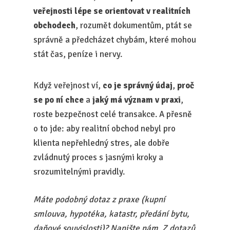
veřejnosti lépe se orientovat v realitních
obchodech
, rozumět dokumentům, ptát se
správně a předcházet chybám, které mohou
stát čas, peníze i nervy.
Když veřejnost ví,
co je správný údaj
,
proč
se po ní chce
a
jaký má význam v praxi
,
roste bezpečnost celé transakce. A přesně
o to jde: aby realitní obchod nebyl pro
klienta nepřehledný stres, ale dobře
zvládnutý proces s jasnými kroky a
srozumitelnými pravidly.
Máte podobný dotaz z praxe (kupní
smlouva, hypotéka, katastr, předání bytu,
daňové souvislosti)? Napište nám. Z dotazů