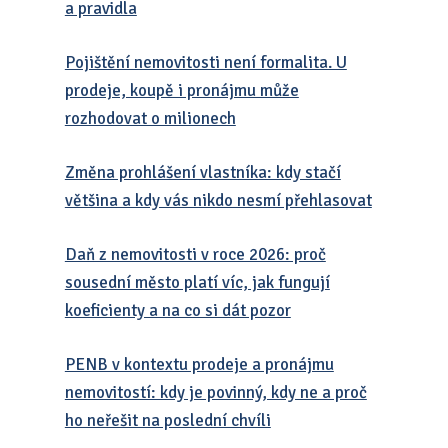
a pravidla
Pojištění nemovitosti není formalita. U
prodeje, koupě i pronájmu může
rozhodovat o milionech
Změna prohlášení vlastníka: kdy stačí
většina a kdy vás nikdo nesmí přehlasovat
Daň z nemovitosti v roce 2026: proč
sousední město platí víc, jak fungují
koeficienty a na co si dát pozor
PENB v kontextu prodeje a pronájmu
nemovitostí: kdy je povinný, kdy ne a proč
ho neřešit na poslední chvíli