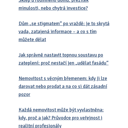
Sklep u rodinného domu: přežitek
minulosti, nebo chytrá investice?
Dům „se stigmatem“ po vraždě: je to skrytá
vada, zatajená informace – a co s tím
můžete dělat
Jak správně nastavit topnou soustavu po
zateplení: proč nestačí jen „udělat fasádu“
Nemovitost s věcným břemenem: kdy ji lze
darovat nebo prodat a na co si dát zásadní
pozor
Každá nemovitost může být vyvlastněna:
kdy, proč a jak? Průvodce pro veřejnost i
realitní profesionály