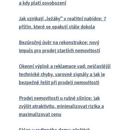
a kdy platí osvobození
Jak vznikají „ležáky“ v realitní nabídce: 7
příčin, které se opakují stále dokola
Bezúročný úvěr na rekonstrukce: nový
impuls pro prodej starších nemovitostí
Okenní výplně a reklamace vad: nejčastější
technické chyby, varovné signály a jak je
bezpečně řešit při prodeji nemovitosti
Prodej nemovitosti u rušné silnice: jak
zvýšit atraktivitu, minimalizovat rizika a
maximalizovat cenu