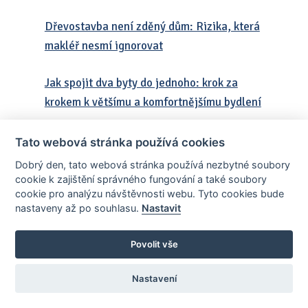
Dřevostavba není zděný dům: Rizika, která
makléř nesmí ignorovat
Jak spojit dva byty do jednoho: krok za
krokem k většímu a komfortnějšímu bydlení
Prodej nemovitosti a živelné katastrofy:
Tato webová stránka používá cookies
Jak správně postupovat, chránit klienta i
Dobrý den, tato webová stránka používá nezbytné soubory
sebe a jaké povinnosti má realitní makléř
cookie k zajištění správného fungování a také soubory
cookie pro analýzu návštěvnosti webu. Tyto cookies bude
nastaveny až po souhlasu.
Nastavit
Policie zapečetila byt: co to znamená a jak
správně postupovat
Povolit vše
Stromy na stavebním pozemku: překážka,
Nastavení
nebo investice k nezaplacení?