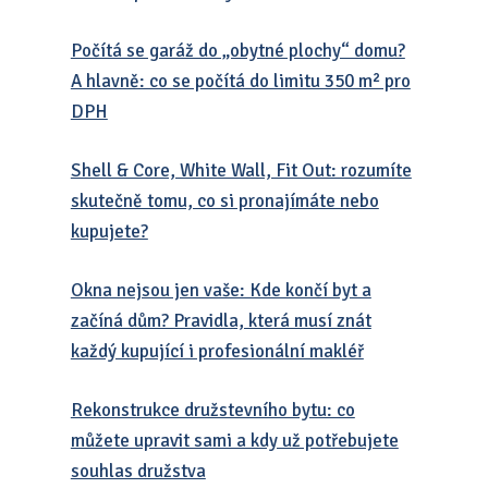
Počítá se garáž do „obytné plochy“ domu?
A hlavně: co se počítá do limitu 350 m² pro
DPH
Shell & Core, White Wall, Fit Out: rozumíte
skutečně tomu, co si pronajímáte nebo
kupujete?
Okna nejsou jen vaše: Kde končí byt a
začíná dům? Pravidla, která musí znát
každý kupující i profesionální makléř
Rekonstrukce družstevního bytu: co
můžete upravit sami a kdy už potřebujete
souhlas družstva