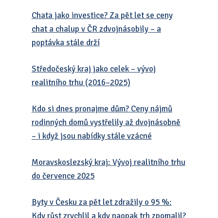
Chata jako investice? Za pět let se ceny
chat a chalup v ČR zdvojnásobily – a
poptávka stále drží
Středočeský kraj jako celek – vývoj
realitního trhu (2016–2025)
Kdo si dnes pronajme dům? Ceny nájmů
rodinných domů vystřelily až dvojnásobně
– i když jsou nabídky stále vzácné
Moravskoslezský kraj: Vývoj realitního trhu
do července 2025
Byty v Česku za pět let zdražily o 95 %:
Kdy růst zrychlil a kdy naopak trh zpomalil?