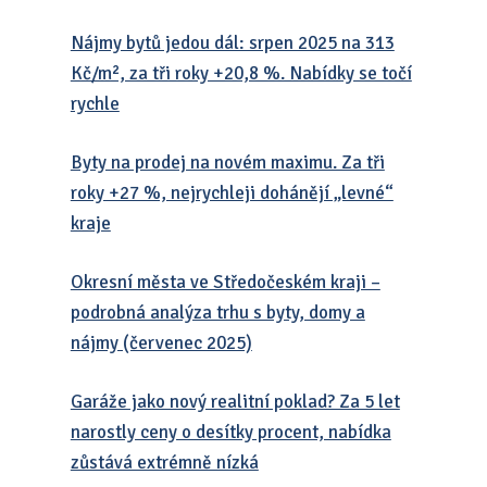
Nájmy bytů jedou dál: srpen 2025 na 313
Kč/m², za tři roky +20,8 %. Nabídky se točí
rychle
Byty na prodej na novém maximu. Za tři
roky +27 %, nejrychleji dohánějí „levné“
kraje
Okresní města ve Středočeském kraji –
podrobná analýza trhu s byty, domy a
nájmy (červenec 2025)
Garáže jako nový realitní poklad? Za 5 let
narostly ceny o desítky procent, nabídka
zůstává extrémně nízká