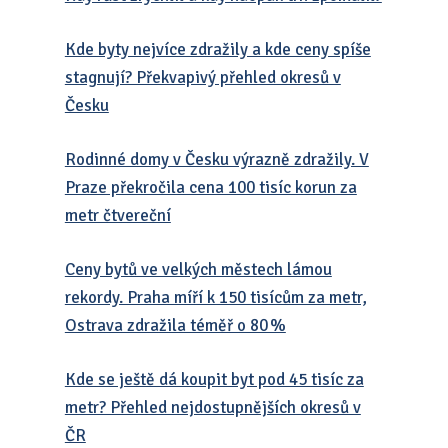
Kde byty nejvíce zdražily a kde ceny spíše
stagnují? Překvapivý přehled okresů v
Česku
Rodinné domy v Česku výrazně zdražily. V
Praze překročila cena 100 tisíc korun za
metr čtvereční
Ceny bytů ve velkých městech lámou
rekordy. Praha míří k 150 tisícům za metr,
Ostrava zdražila téměř o 80 %
Kde se ještě dá koupit byt pod 45 tisíc za
metr? Přehled nejdostupnějších okresů v
ČR