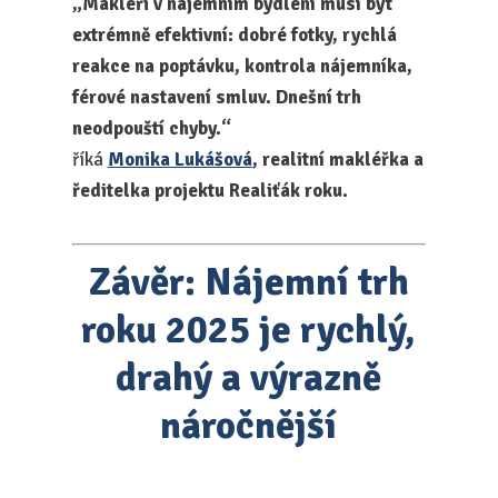
„Makléři v nájemním bydlení musí být
extrémně efektivní: dobré fotky, rychlá
reakce na poptávku, kontrola nájemníka,
férové nastavení smluv. Dnešní trh
neodpouští chyby.“
říká
Monika Lukášová
, realitní makléřka a
ředitelka projektu Realiťák roku.
Závěr: Nájemní trh
roku 2025 je rychlý,
drahý a výrazně
náročnější