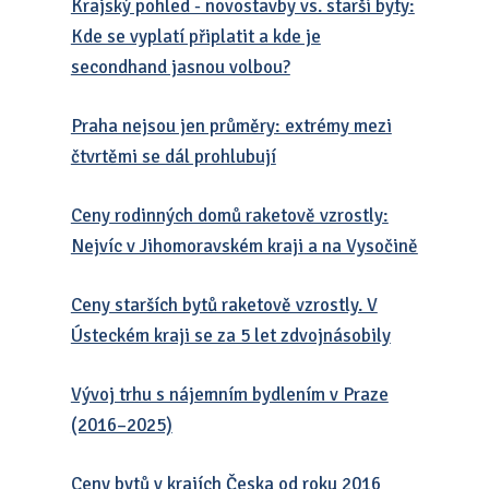
Krajský pohled - novostavby vs. starší byty:
Kde se vyplatí připlatit a kde je
secondhand jasnou volbou?
Praha nejsou jen průměry: extrémy mezi
čtvrtěmi se dál prohlubují
Ceny rodinných domů raketově vzrostly:
Nejvíc v Jihomoravském kraji a na Vysočině
Ceny starších bytů raketově vzrostly. V
Ústeckém kraji se za 5 let zdvojnásobily
Vývoj trhu s nájemním bydlením v Praze
(2016–2025)
Ceny bytů v krajích Česka od roku 2016