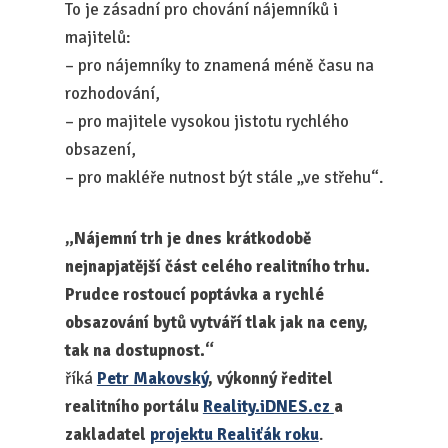
To je zásadní pro chování nájemníků i
majitelů:
– pro nájemníky to znamená méně času na
rozhodování,
– pro majitele vysokou jistotu rychlého
obsazení,
– pro makléře nutnost být stále „ve střehu“.
„Nájemní trh je dnes krátkodobě
nejnapjatější část celého realitního trhu.
Prudce rostoucí poptávka a rychlé
obsazování bytů vytváří tlak jak na ceny,
tak na dostupnost.“
říká
Petr Makovský
, výkonný ředitel
realitního portálu
Reality.iDNES.cz
a
zakladatel
projektu Realiťák roku
.