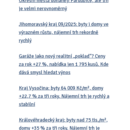
Okresní města dohánějí Pardubice, ale trh
je velmi nerovnoměrný
Jihomoravský kraj 09/2025: byty i domy ve
výrazném růstu, nájemní trh rekordně
rychlý
Garáže jako nový realitní „poklad“? Ceny
za rok +27 %, nabídka jen 1 795 kusů. Kde
dává smysl hledat výnos
Kraj Vysočina: byty 64 009 Kč/m², domy
+22,7 % za tři roky. Nájemní trh je rychlý a
stabilní
Královéhradecký kraj: byty nad 75 tis./m²,
domy +35 % za tři roky. Nájemní trh je