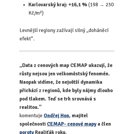
Karlovarský kraj: +16,1 %
(198 → 230
Kč/m²)
Levnější regiony zažívají silný „doháněcí
efekt“.
„Data z cenových map CEMAP ukazují, že
růsty nejsou jen velkoměstský fenomén.
Naopak vidíme, že největší dynamika
přichází z regionů, kde byly nájmy dlouho
pod tlakem. Teď se trh srovnává s
realitou.“
komentuje
Ondřej Hon
, majitel
společnosti
CEMAP- cenové mapy
a člen
poroty
Realiťák roku
.