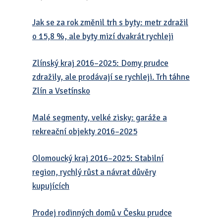
Jak se za rok změnil trh s byty: metr zdražil
o 15,8 %, ale byty mizí dvakrát rychleji
Zlínský kraj 2016–2025: Domy prudce
zdražily, ale prodávají se rychleji. Trh táhne
Zlín a Vsetínsko
Malé segmenty, velké zisky: garáže a
rekreační objekty 2016–2025
Olomoucký kraj 2016–2025: Stabilní
region, rychlý růst a návrat důvěry
kupujících
Prodej rodinných domů v Česku prudce