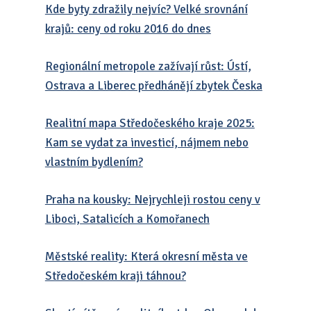
Kde byty zdražily nejvíc? Velké srovnání
krajů: ceny od roku 2016 do dnes
Regionální metropole zažívají růst: Ústí,
Ostrava a Liberec předhánějí zbytek Česka
Realitní mapa Středočeského kraje 2025:
Kam se vydat za investicí, nájmem nebo
vlastním bydlením?
Praha na kousky: Nejrychleji rostou ceny v
Liboci, Satalicích a Komořanech
Městské reality: Která okresní města ve
Středočeském kraji táhnou?