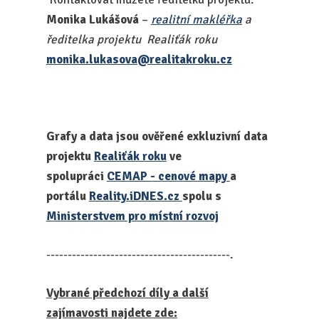
Monika Lukášová
–
realitní makléřka
a
ředitelka projektu Realiťák roku
monika.lukasova@realitakroku.cz
Grafy a data jsou ověřené exkluzivní data
projektu
Realiťák roku
ve
spolupráci
CEMAP - cenové mapy
a
portálu
Reality.iDNES.cz
spolu s
Ministerstvem pro místní rozvoj
-------------------------------------------.
Vybrané předchozí díly a další
zajímavosti najdete zde: