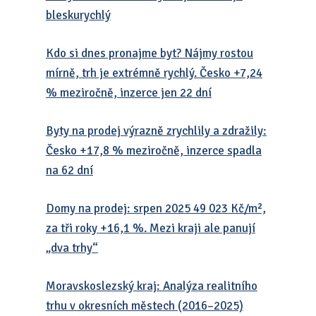
bleskurychlý
Kdo si dnes pronajme byt? Nájmy rostou
mírně, trh je extrémně rychlý. Česko +7,24
% meziročně, inzerce jen 22 dní
Byty na prodej výrazně zrychlily a zdražily:
Česko +17,8 % meziročně, inzerce spadla
na 62 dní
Domy na prodej: srpen 2025 49 023 Kč/m²,
za tři roky +16,1 %. Mezi kraji ale panují
„dva trhy“
Moravskoslezský kraj: Analýza realitního
trhu v okresních městech (2016–2025)