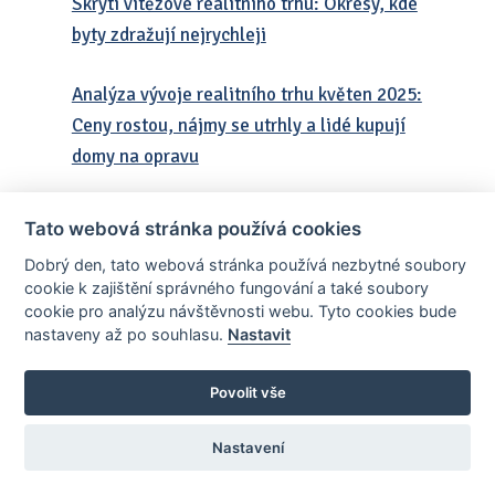
Skrytí vítězové realitního trhu: Okresy, kde
byty zdražují nejrychleji
Analýza vývoje realitního trhu květen 2025:
Ceny rostou, nájmy se utrhly a lidé kupují
domy na opravu
Domy za hranicí dostupnosti? Ve
Tato webová stránka používá cookies
Středočeském kraji rostou ceny rodinného
Dobrý den, tato webová stránka používá nezbytné soubory
bydlení dvouciferně
cookie k zajištění správného fungování a také soubory
cookie pro analýzu návštěvnosti webu. Tyto cookies bude
nastaveny až po souhlasu.
Nastavit
Kde rostou ceny bytů nejrychleji?
Překvapení v krajích: Praha už není jediná
Povolit vše
hvězda
Nastavení
Byty pod tlakem: Kde ve Středočeském
kraji rostou ceny nejrychleji?