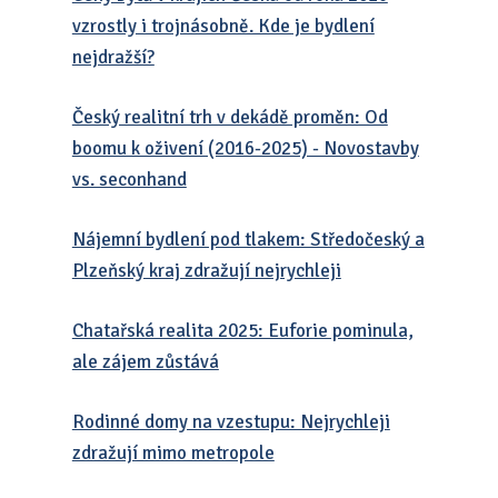
vzrostly i trojnásobně. Kde je bydlení
nejdražší?
Český realitní trh v dekádě proměn: Od
boomu k oživení (2016-2025) - Novostavby
vs. seconhand
Nájemní bydlení pod tlakem: Středočeský a
Plzeňský kraj zdražují nejrychleji
Chatařská realita 2025: Euforie pominula,
ale zájem zůstává
Rodinné domy na vzestupu: Nejrychleji
zdražují mimo metropole