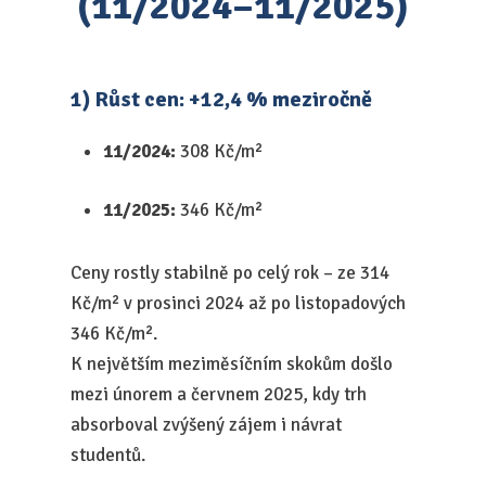
(11/2024–11/2025)
1) Růst cen: +12,4 % meziročně
11/2024:
308 Kč/m²
11/2025:
346 Kč/m²
Ceny rostly stabilně po celý rok – ze 314
Kč/m² v prosinci 2024 až po listopadových
346 Kč/m².
K největším meziměsíčním skokům došlo
mezi únorem a červnem 2025, kdy trh
absorboval zvýšený zájem i návrat
studentů.