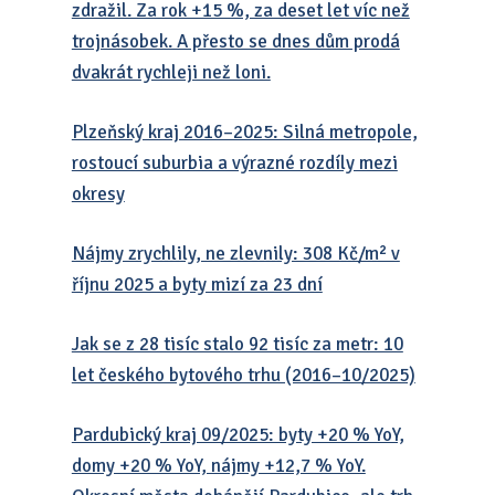
zdražil. Za rok +15 %, za deset let víc než
trojnásobek. A přesto se dnes dům prodá
dvakrát rychleji než loni.
Plzeňský kraj 2016–2025: Silná metropole,
rostoucí suburbia a výrazné rozdíly mezi
okresy
Nájmy zrychlily, ne zlevnily: 308 Kč/m² v
říjnu 2025 a byty mizí za 23 dní
Jak se z 28 tisíc stalo 92 tisíc za metr: 10
let českého bytového trhu (2016–10/2025)
Pardubický kraj 09/2025: byty +20 % YoY,
domy +20 % YoY, nájmy +12,7 % YoY.